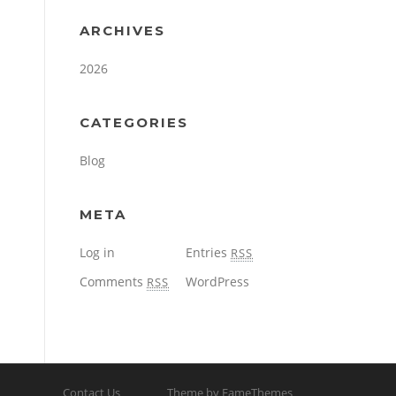
ARCHIVES
2026
CATEGORIES
Blog
META
Log in
Entries
RSS
Comments
WordPress
RSS
Contact Us
Theme by FameThemes