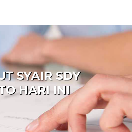
T SYAIR SDY
O HARI INI