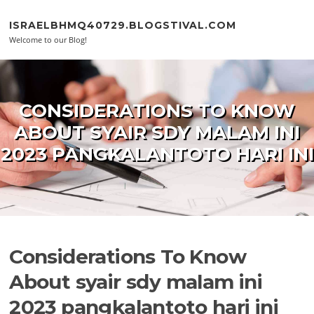
Skip to content
ISRAELBHMQ40729.BLOGSTIVAL.COM
Welcome to our Blog!
CONSIDERATIONS TO KNOW
ABOUT SYAIR SDY MALAM INI
2023 PANGKALANTOTO HARI INI
Considerations To Know
About syair sdy malam ini
2023 pangkalantoto hari ini