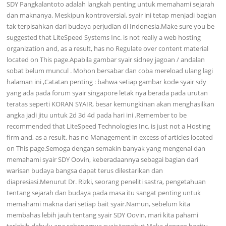
SDY Pangkalantoto adalah langkah penting untuk memahami sejarah
dan maknanya. Meskipun kontroversial, syair ini tetap menjadi bagian
tak terpisahkan dari budaya perjudian di Indonesia.Make sure you be
suggested that LiteSpeed Systems Inc. is not really a web hosting
organization and, as a result, has no Regulate over content material
located on This page.Apabila gambar syair sidney jagoan / andalan
sobat belum muncul . Mohon bersabar dan coba mereload ulang lagi
halaman ini ,Catatan penting : bahwa setiap gambar kode syair sdy
yang ada pada forum syair singapore letak nya berada pada urutan
teratas seperti KORAN SYAIR, besar kemungkinan akan menghasilkan
angka jadi jitu untuk 2d 3d 4d pada hari ini .Remember to be
recommended that LiteSpeed Technologies Inc. is just not a Hosting
firm and, as a result, has no Management in excess of articles located
on This page.Semoga dengan semakin banyak yang mengenal dan
memahami syair SDY Oovin, keberadaannya sebagai bagian dari
warisan budaya bangsa dapat terus dilestarikan dan
diapresiasi.Menurut Dr. Rizki, seorang peneliti sastra, pengetahuan
tentang sejarah dan budaya pada masa itu sangat penting untuk
memahami makna dari setiap bait syair.Namun, sebelum kita
membahas lebih jauh tentang syair SDY Oovin, mari kita pahami
terlebih dahulu apa sebenarnya syair tersebut.Maka dengan begitu